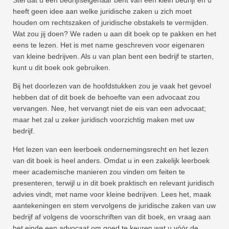
Stel dat u een bedrijfseigenaar bent van een klein bedrijf en u
heeft geen idee aan welke juridische zaken u zich moet
houden om rechtszaken of juridische obstakels te vermijden.
Wat zou jij doen? We raden u aan dit boek op te pakken en het
eens te lezen. Het is met name geschreven voor eigenaren
van kleine bedrijven. Als u van plan bent een bedrijf te starten,
kunt u dit boek ook gebruiken.
Bij het doorlezen van de hoofdstukken zou je vaak het gevoel
hebben dat of dit boek de behoefte van een advocaat zou
vervangen. Nee, het vervangt niet de eis van een advocaat;
maar het zal u zeker juridisch voorzichtig maken met uw
bedrijf.
Het lezen van een leerboek ondernemingsrecht en het lezen
van dit boek is heel anders. Omdat u in een zakelijk leerboek
meer academische manieren zou vinden om feiten te
presenteren, terwijl u in dit boek praktisch en relevant juridisch
advies vindt, met name voor kleine bedrijven. Lees het, maak
aantekeningen en stem vervolgens de juridische zaken van uw
bedrijf af volgens de voorschriften van dit boek, en vraag aan
het einde een advocaat om goed te keuren wat u vóór de