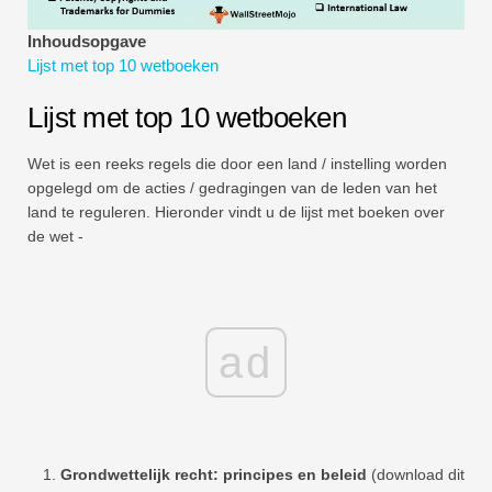
Tutorials voor financiële modellering
Inhoudsopgave
Lijst met top 10 wetboeken
Volledige vorm
Lijst met top 10 wetboeken
Tutorials voor risicobeheer
Wet is een reeks regels die door een land / instelling worden
opgelegd om de acties / gedragingen van de leden van het
land te reguleren. Hieronder vindt u de lijst met boeken over
de wet -
ad
Grondwettelijk recht: principes en beleid
(download dit