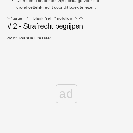
De meeste studenten zijn geslaagd voor het
grondwettelijk recht door dit boek te lezen.
> "target =" _ blank "rel =" nofollow "> <>
# 2 - Strafrecht begrijpen
door Joshua Dressler
ad