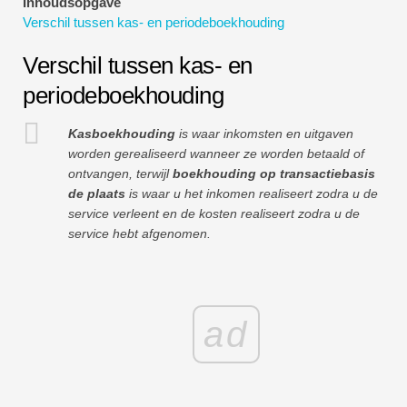
Inhoudsopgave
Tutorials voor financiële modellering
Verschil tussen kas- en periodeboekhouding
Volledige vorm
Verschil tussen kas- en
periodeboekhouding
Tutorials voor risicobeheer
Kasboekhouding
is waar inkomsten en uitgaven
worden gerealiseerd wanneer ze worden betaald of
ontvangen, terwijl
boekhouding op transactiebasis
de plaats
is waar u het inkomen realiseert zodra u de
service verleent en de kosten realiseert zodra u de
service hebt afgenomen.
ad