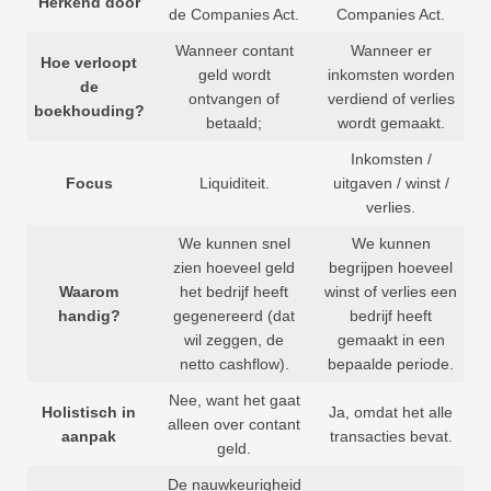
Herkend door
de Companies Act.
Companies Act.
Wanneer contant
Wanneer er
Hoe verloopt
geld wordt
inkomsten worden
de
ontvangen of
verdiend of verlies
boekhouding?
betaald;
wordt gemaakt.
Inkomsten /
Focus
Liquiditeit.
uitgaven / winst /
verlies.
We kunnen snel
We kunnen
zien hoeveel geld
begrijpen hoeveel
Waarom
het bedrijf heeft
winst of verlies een
handig?
gegenereerd (dat
bedrijf heeft
wil zeggen, de
gemaakt in een
netto cashflow).
bepaalde periode.
Nee, want het gaat
Holistisch in
Ja, omdat het alle
alleen over contant
aanpak
transacties bevat.
geld.
De nauwkeurigheid