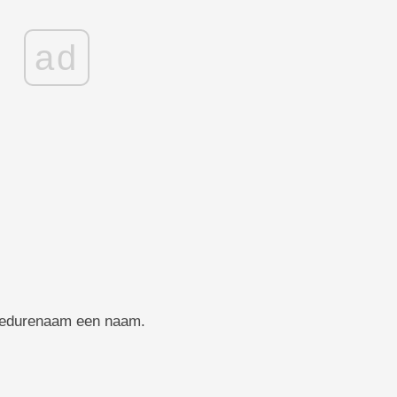
ad
durenaam een ​​naam.