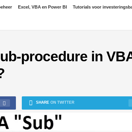
beheer
Excel, VBA en Power BI
Tutorials voor investeringsb
ub-procedure in VB
?
SHARE
ON TWITTER