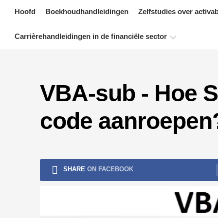
Skip
Hoofd
Boekhoudhandleidingen
Zelfstudies over activa
to
content
Carrièrehandleidingen in de financiële sector
Bronnen
voor
VBA-sub - Hoe S
financiële
certificering
code aanroepen
Tutorials
voor
financiële
modellering
Volledige
SHARE
ON FACEBOOK
vorm
Tutorials
voor
risicobeheer