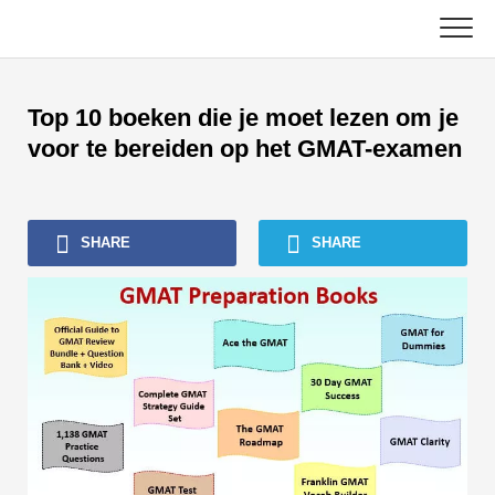
Skip
to
content
Hoofd
Top 10 boeken die je moet lezen om je
Boekhoudhandleidingen
voor te bereiden op het GMAT-examen
Zelfstudies over activabeheer
SHARE
SHARE
Excel, VBA en Power BI
Tutorials voor investeringsbankieren
Topboeken
Carrièrehandleidingen in de financiële sector
Bronnen voor financiële certificering