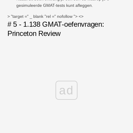
gesimuleerde GMAT-tests kunt afleggen.
> "target =" _ blank "rel =" nofollow "> <>
# 5 - 1.138 GMAT-oefenvragen:
Princeton Review
ad