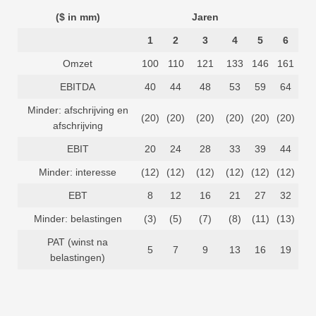
($ in mm)
Jaren
1
2
3
4
5
6
Omzet
100
110
121
133
146
161
EBITDA
40
44
48
53
59
64
Minder: afschrijving en
(20)
(20)
(20)
(20)
(20)
(20)
afschrijving
EBIT
20
24
28
33
39
44
Minder: interesse
(12)
(12)
(12)
(12)
(12)
(12)
EBT
8
12
16
21
27
32
Minder: belastingen
(3)
(5)
(7)
(8)
(11)
(13)
PAT (winst na
5
7
9
13
16
19
belastingen)