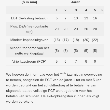
($ in mm)
Jaren
1
2
3
4
5
6
EBT (belasting betaald)
5
7
10
13
16
Plus: D&A (niet-contante
20
20
20
20
20
exp)
Minder: kapitaaluitgaven
(15)
(17)
(18)
(20)
(22)
Minder: toename van het
(5)
(5)
(5)
(5)
(5)
netto werkkapitaal
Vrije kasstroom (FCF)
5
6
7
8
9
zesde
We hoeven de informatie voor het
jaar niet in overweging
te nemen, aangezien de FCF van de jaren 1 tot en met 5 kan
worden gebruikt om het schuldbedrag af te betalen, ervan
uitgaande dat de volledige FCF wordt gebruikt voor het
betalen van schulden. De exit-opbrengsten kunnen als volgt
worden berekend: