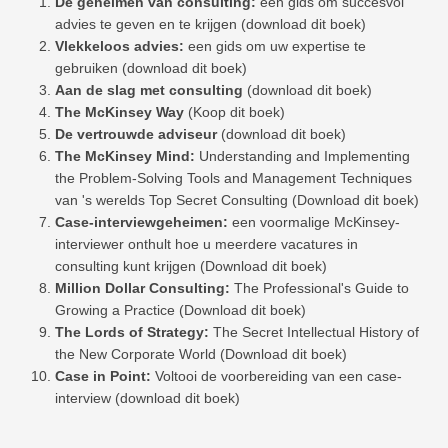
De geheimen van consulting:
een gids om succesvol
advies te geven en te krijgen (download dit boek)
Vlekkeloos advies:
een gids om uw expertise te
gebruiken (download dit boek)
Aan de slag met consulting
(download dit boek)
The McKinsey Way
(Koop dit boek)
De vertrouwde adviseur
(download dit boek)
The McKinsey Mind:
Understanding and Implementing
the Problem-Solving Tools and Management Techniques
van 's werelds Top Secret Consulting (Download dit boek)
Case-interviewgeheimen:
een voormalige McKinsey-
interviewer onthult hoe u meerdere vacatures in
consulting kunt krijgen (Download dit boek)
Million Dollar Consulting:
The Professional's Guide to
Growing a Practice (Download dit boek)
The Lords of Strategy:
The Secret Intellectual History of
the New Corporate World (Download dit boek)
Case in Point:
Voltooi de voorbereiding van een case-
interview (download dit boek)