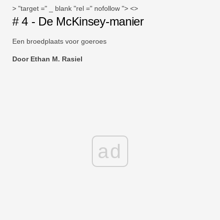
> "target =" _ blank "rel =" nofollow "> <>
# 4 - De McKinsey-manier
Een broedplaats voor goeroes
Door Ethan M. Rasiel
ad