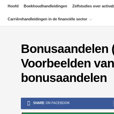
Skip
Hoofd
Boekhoudhandleidingen
Zelfstudies over activa
to
content
Carrièrehandleidingen in de financiële sector
Bronnen
voor
Bonusaandelen (
financiële
certificering
Voorbeelden van 
Tutorials
voor
financiële
bonusaandelen
modellering
Volledige
vorm
Tutorials
SHARE
ON FACEBOOK
voor
risicobeheer