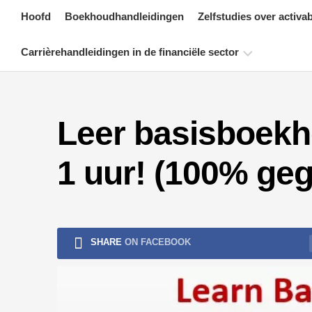
Skip
Hoofd
Boekhoudhandleidingen
Zelfstudies over activa
to
content
Carrièrehandleidingen in de financiële sector
Bronnen
voor
Leer basisboekh
financiële
certificering
1 uur! (100% ge
Tutorials
voor
financiële
modellering
Volledige
SHARE
ON FACEBOOK
vorm
Tutorials
voor
risicobeheer