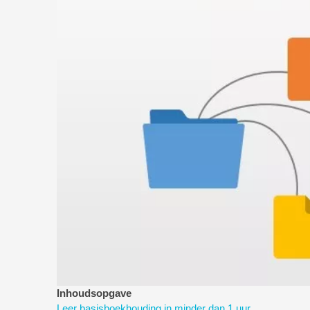
Inhoudsopgave
Leer basisboekhouding in minder dan 1 uur