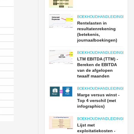
BOEKHOUDHANDLEIDINGEN
Rentelasten in
resultatenrekening
(betekenis,
journaalboekingen)
BOEKHOUDHANDLEIDINGEN
LTM EBITDA (TTM) -
Bereken de EBITDA
van de afgelopen
twaalf maanden
BOEKHOUDHANDLEIDINGEN
Marge versus winst -
Top 4 verschil (met
infographics)
BOEKHOUDHANDLEIDINGEN
Lijst met
exploitatiekosten -