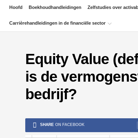
Skip
Hoofd
Boekhoudhandleidingen
Zelfstudies over activa
to
content
Carrièrehandleidingen in de financiële sector
Bronnen
voor
Equity Value (def
financiële
certificering
is de vermogens
Tutorials
voor
financiële
bedrijf?
modellering
Volledige
vorm
Tutorials
SHARE
ON FACEBOOK
voor
risicobeheer