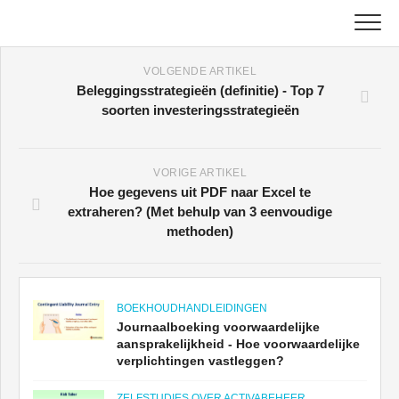
Skip
to
content
Hoofd
VOLGENDE ARTIKEL
Beleggingsstrategieën (definitie) - Top 7
soorten investeringsstrategieën
Boekhoudhandleidingen
Zelfstudies over activabeheer
VORIGE ARTIKEL
Hoe gegevens uit PDF naar Excel te
Excel, VBA en Power BI
extraheren? (Met behulp van 3 eenvoudige
methoden)
Tutorials voor investeringsbankieren
Topboeken
BOEKHOUDHANDLEIDINGEN
Journaalboeking voorwaardelijke
Carrièrehandleidingen in de financiële sector
aansprakelijkheid - Hoe voorwaardelijke
verplichtingen vastleggen?
Bronnen voor financiële certificering
ZELFSTUDIES OVER ACTIVABEHEER