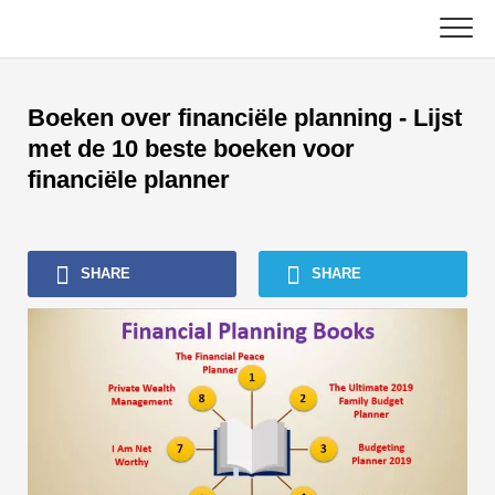
Skip
to
content
Hoofd
Boeken over financiële planning - Lijst
Boekhoudhandleidingen
met de 10 beste boeken voor
financiële planner
Zelfstudies over activabeheer
Excel, VBA en Power BI
SHARE
SHARE
Tutorials voor investeringsbankieren
Topboeken
Carrièrehandleidingen in de financiële sector
Bronnen voor financiële certificering