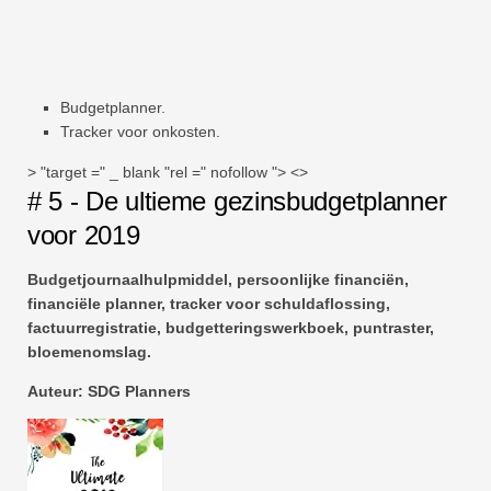
Budgetplanner.
Tracker voor onkosten.
> "target =" _ blank "rel =" nofollow "> <>
# 5 - De ultieme gezinsbudgetplanner
voor 2019
Budgetjournaalhulpmiddel, persoonlijke financiën,
financiële planner, tracker voor schuldaflossing,
factuurregistratie, budgetteringswerkboek, puntraster,
bloemenomslag.
Auteur: SDG Planners