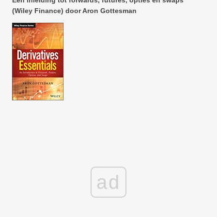
Een inleiding tot forwards, futures, opties en swaps
(Wiley Finance) door Aron Gottesman
ad