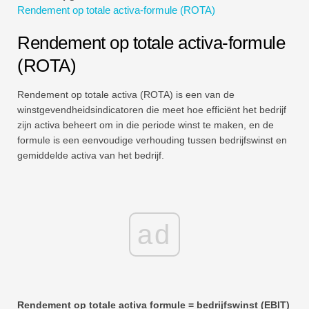
Rendement op totale activa-formule (ROTA)
Tutorials voor financiële modellering
Rendement op totale activa-formule
Volledige vorm
(ROTA)
Tutorials voor risicobeheer
Rendement op totale activa (ROTA) is een van de
winstgevendheidsindicatoren die meet hoe efficiënt het bedrijf
zijn activa beheert om in die periode winst te maken, en de
formule is een eenvoudige verhouding tussen bedrijfswinst en
gemiddelde activa van het bedrijf.
ad
Rendement op totale activa formule = bedrijfswinst (EBIT)