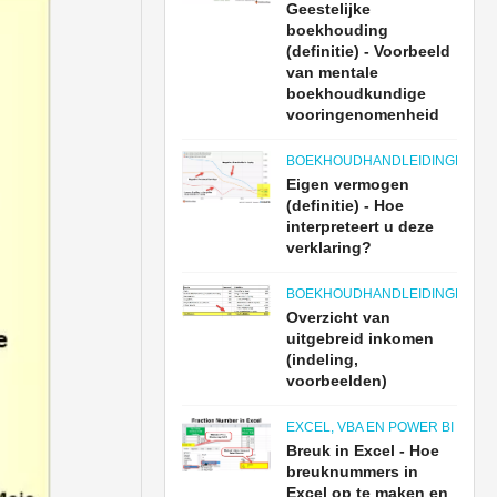
Geestelijke
boekhouding
(definitie) - Voorbeeld
van mentale
boekhoudkundige
vooringenomenheid
BOEKHOUDHANDLEIDINGEN
Eigen vermogen
(definitie) - Hoe
interpreteert u deze
verklaring?
BOEKHOUDHANDLEIDINGEN
Overzicht van
uitgebreid inkomen
(indeling,
voorbeelden)
EXCEL, VBA EN POWER BI
Breuk in Excel - Hoe
breuknummers in
Excel op te maken en