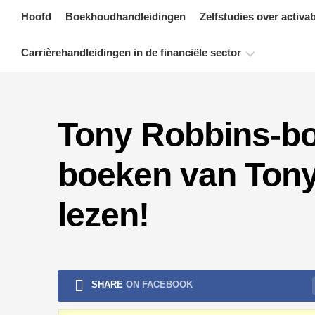
Skip
Hoofd
Boekhoudhandleidingen
Zelfstudies over activa
to
content
Carrièrehandleidingen in de financiële sector
Bronnen
voor
Tony Robbins-bo
financiële
certificering
boeken van Tony
Tutorials
voor
financiële
lezen!
modellering
Volledige
vorm
Tutorials
SHARE
ON FACEBOOK
voor
risicobeheer