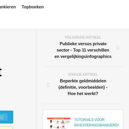
ankieren
Topboeken
VOLGENDE ARTIKEL
Publieke versus private
sector - Top 11 verschillen
en vergelijkingsinfographics
t
VORIGE ARTIKEL
Beperkte geldmiddelen
(definitie, voorbeelden) -
Hoe het werkt?
TUTORIALS VOOR
INVESTERINGSBANKIEREN